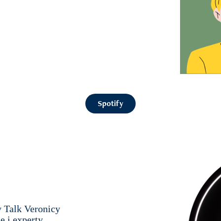
Spotify
y Talk Veronicy
e i experty