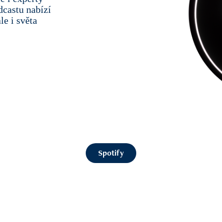
dcastu nabízí
e i světa
Spotify