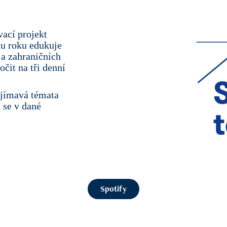
vací projekt
hu roku edukuje
 a zahraničních
čit na tři denní
ajímavá témata
í se v dané
Spotify